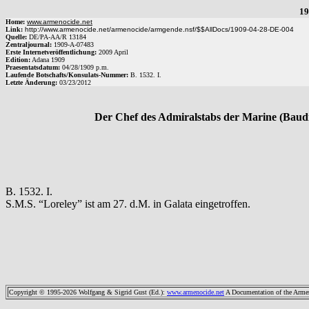
19
Home:
www.armenocide.net
Link:
http://www.armenocide.net/armenocide/armgende.nsf/$$AllDocs/1909-04-28-DE-004
Quelle:
DE
/
PA-AA
/
R 13184
Zentraljournal:
1909
-
A
-
07483
Erste Internetveröffentlichung:
2009 April
Edition:
Adana 1909
Praesentatsdatum:
04/28/1909
p.m.
Laufende Botschafts/Konsulats-Nummer:
B.
1532. I.
Letzte Änderung:
03/23/2012
Der Chef des Admiralstabs der Marine (Baudi
B. 1532. I.
S.M.S. “Loreley” ist am 27. d.M. in Galata eingetroffen.
Copyright © 1995-2026 Wolfgang & Sigrid Gust (Ed.)
:
www.armenocide.net
A Documentation of the Armeni