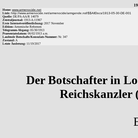
19
Home:
www.armenocide.net
Link:
http://www.armenocide.net/armenocide/armgende.nsf/$$AllDocs/1913-05-30-DE-001
Quelle:
DE
/
PA-AA
/
R 14079
Zentraljournal:
1913
-
A
-
11967
Erste Internetveröffentlichung:
2017 November
Edition:
Armenische Reformen
Telegramm-Abgang
:
05/30/1913
Praesentatsdatum:
06/02/1913
a.m.
Laufende Botschafts/Konsulats-Nummer:
Nr.
347
Zustand:
A
Letzte Änderung:
11/19/2017
Der Botschafter in L
Reichskanzler