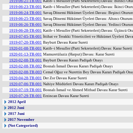
1919-06-21-TR-001
Katib–i Mesuller (Parti Sekreterleri) Davası: Birinci Ot
1919-06-23-TR-001
Katib–i Mesuller (Parti Sekreterleri) Davası: İkinci Otu
1919-06-24-TR-001
Savaş Dönemi Hükümet Üyeleri Davası: Beşinci Oturu
1919-06-25-TR-001
Savaş Dönemi Hükümet Üyeleri Davası: Altıncı Oturum
1919-06-26-TR-001
Savaş Dönemi Hükümet Üyeleri Davası: Yedinci Oturu
1919-06-28-TR-001
Katib–i Mesuller (Parti Sekreterleri) Davası: Üçüncü O
1919-07-05-TR-001
İttihat ve Terakki Yöneticileri ve Hükümet Üyeleri Dava
1919-07-20-TR-001
Bayburt Davası Karar Sureti
1920-01-08-TR-001
Katib–i Mesuller (Parti Sekreterleri) Davas: Karar Sureti
1920-01-13-TR-001
Mamuretülaziz (Harput) Davası: Karar Sureti
1920-02-08-TR-001
Bayburt Davası Kararı Padişah Onayı
1920-02-08-TR-002
Bosnalı İsmail Davası Kararı Padişah Onayı
1920-02-08-TR-003
Cemal Oğuz ve Nurettin Bey Davası Kararı Padişah Ona
1920-04-28-TR-001
Der Zor Davası Karar Sureti
1920-07-06-TR-001
Nahiye Müdürleri Davası Kararı Padişah Onayı
1920-07-19-TR-001
Bosnalı İsmail ve Ahmed Mithad Davası Karar Sureti
1920-07-29-TR-001
Erzincan Davası Karar Sureti
2012 April
2012 Juni
2017 Juni
2017 November
(Not Categorized)