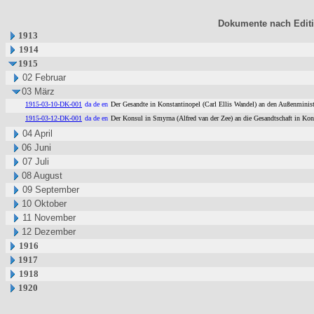
Dokumente nach Edit
1913
1914
1915
02 Februar
03 März
1915-03-10-DK-001
da de en
Der Gesandte in Konstantinopel (Carl Ellis Wandel) an den Außenminist
1915-03-12-DK-001
da de en
Der Konsul in Smyrna (Alfred van der Zee) an die Gesandtschaft in Kons
04 April
06 Juni
07 Juli
08 August
09 September
10 Oktober
11 November
12 Dezember
1916
1917
1918
1920