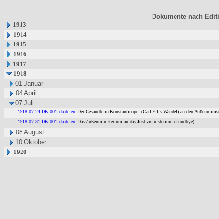
Dokumente nach Edit
1913
1914
1915
1916
1917
1918
01 Januar
04 April
07 Juli
1918-07-24-DK-001
da de en
Der Gesandte in Konstantinopel (Carl Ellis Wandel) an den Außenminist
1918-07-31-DK-001
da de en
Das Außenministerium an das Justizministerium (Lundbye)
08 August
10 Oktober
1920