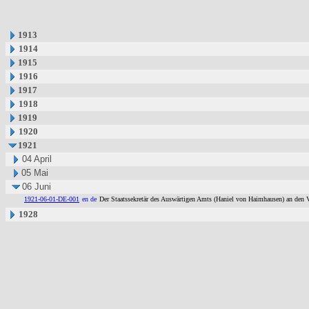
1913
1914
1915
1916
1917
1918
1919
1920
1921
04 April
05 Mai
06 Juni
1921-06-01-DE-001
en de
Der Staatssekretär des Auswärtigen Amts (Haniel von Haimhausen) an den Ve
1928