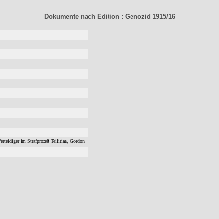
Dokumente nach Edit
ion
: Genozid 1915/16
rteidiger im Strafprozeß Teilirian, Gordon