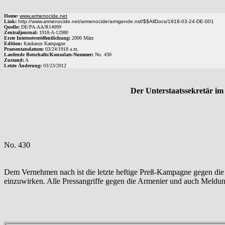
Home:
www.armenocide.net
Link:
http://www.armenocide.net/armenocide/armgende.nsf/$$AllDocs/1918-03-24-DE-001
Quelle:
DE
/
PA-AA
/
R14099
Zentraljournal:
1918
-
A
-
12980
Erste Internetveröffentlichung:
2000 März
Edition:
Kaukasus Kampagne
Praesentatsdatum:
03/24/1918
a.m.
Laufende Botschafts/Konsulats-Nummer:
No.
430
Zustand:
A
Letzte Änderung:
03/23/2012
Der Unterstaatssekretär im
No. 430
Dem Vernehmen nach ist die letzte heftige Preß-Kampagne gegen die 
einzuwirken. Alle Pressangriffe gegen die Armenier und auch Meldung