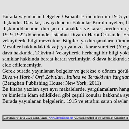
Burada yayınlanan belgeler, Osmanlı Ermenilerinin 1915 yıl
ilişkindir. Davalar, savaş dönemi Bakanlar Kurulu üyeleri, İt
ilişkin iddianame, duruşma tutanakları ve karar suretlerini i
1919-1922 döneminde, İstanbul Divan-ı Harbi Örfisinde, E
vekayilerde bilgi mevcuttur. Bilgiler, ya duruşmaların tümünü
Mesuller hakkındaki dava); ya yalnızca karar suretleri (Yozg
dava hakkında, Takvim-i Vekayilerde herhangi bir bilgi yo
sanıklar hakkında beraat kararı verilmiştir. 8 dava hakkında
elde edilememiştir.
Gerek burada yayınlanan belgeler ve gerekse o dönem görüle
Divan-ı Harb-i Örfi Zabıtları, İttihad ve Terakki'nin Yargıl
(Berhghan Publishing House: New York, 2011)
Bu kitaba yazılan ayrı ayrı makalelerde, yargılamaların hang
ve kimlerin idam edildikleri gibi çeșitli konular hakkında ayrın
Burada yayınlanan belgelerin, 1915 ve etrafını saran olayla
Copyright © 2011-2026 Taner Akçam
:
www.armenocide.net
A Documentation of the Armenian Genocide in Wo