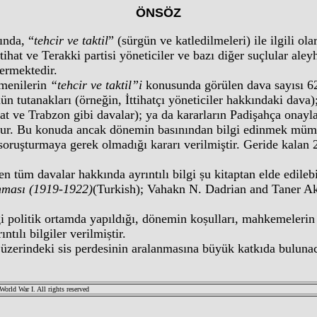
ÖNSÖZ
ında, “
tehcir ve taktil
” (sürgün ve katledilmeleri) ile ilgili o
tihat ve Terakki partisi yöneticiler ve bazı diğer suçlular ale
çermektedir.
rmenilerin
“tehcir ve taktil”i
konusunda görülen dava sayısı 62
n tutanakları (örneğin, İttihatçı yöneticiler hakkındaki dava);
at ve Trabzon gibi davalar); ya da kararların Padişahça onayl
ktur. Bu konuda ancak dönemin basınından bilgi edinmek mümk
 soruşturmaya gerek olmadığı kararı verilmiştir. Geride kalan 
n tüm davalar hakkında ayrıntılı bilgi șu kitaptan elde edil
anması (1919-1922)
(Turkish); Vahakn N. Dadrian and Taner 
i politik ortamda yapıldığı, dönemin koșulları, mahkemelerin li
tılı bilgiler verilmiștir.
r üzerindeki sis perdesinin aralanmasına büyük katkıda bulun
rld War I. All rights reserved