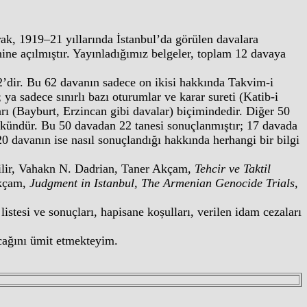
larak, 1919–21 yıllarında İstanbul’da görülen davalara
yhine açılmıştır. Yayınladığımız belgeler, toplam 12 davaya
’dir. Bu 62 davanın sadece on ikisi hakkında Takvim-i
 ya sadece sınırlı bazı oturumlar ve karar sureti (Katib-i
arı (Bayburt, Erzincan gibi davalar) biçimindedir. Diğer 50
ündür. Bu 50 davadan 22 tanesi sonuçlanm‎ıştır; 17 davada
20 davanın ise nasıl sonuçlandığı hakkında herhangi bir bilgi
ebilir, Vahakn N. Dadrian, Taner Akçam,
Tehcir ve Taktil
Akçam,
Judgment in Istanbul, The Armenian Genocide Trials,
stesi ve sonuçları, hapisane koșulları, verilen idam cezaları
acağını ümit etmekteyim.