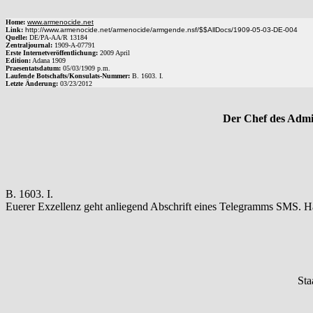
Home:
www.armenocide.net
Link:
http://www.armenocide.net/armenocide/armgende.nsf/$$AllDocs/1909-05-03-DE-004
Quelle:
DE
/
PA-AA
/
R 13184
Zentraljournal:
1909
-
A
-
07791
Erste Internetveröffentlichung:
2009 April
Edition:
Adana 1909
Praesentatsdatum:
05/03/1909
p.m.
Laufende Botschafts/Konsulats-Nummer:
B.
1603. I.
Letzte Änderung:
03/23/2012
Der Chef des Admir
B. 1603. I.
Euerer Exzellenz geht anliegend Abschrift eines Telegramms SMS. Ha
Sta