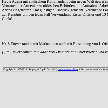
Heute Adana mit englischem Kommandant beim neuen Wali gewesen. W
Vertrauen der Armenier zu türkischen Behörden, um Aufnahme Arbeit 
Adana eingetroffen. Hat günstigen Eindruck gemacht. Vereinzelte Fä
zur Kenntnis bringen jeden Fall Verwundung. Erster Offizier und 10 
Corfu?
Nr. 6 Einverstanden mit Maßnahmen auch mit Entsendung von I. Offi
[„im Einvernehmen mit Wali“ von Zimmermann unterstrichen und k
Copyright © 1995-2026 Wolfgang & Sigrid Gust (Ed.)
:
www.armenocide.net
A Documentation of the Armeni