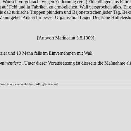
unsch vorgebracht wegen Entfernung (von) Flüchtlingen aus Fabrik, 
auf Feld und in Fabriken zu ermöglichen. Wali versprochen alles. En
lle daß türkische Truppen plündern und Bajonettstechen jeder Tag. Be
Mann gehen Adana für besser Organisation Lager. Deutsche Hülfeleistu
[Antwort Marineamt 3.5.1909]
zier und 10 Mann falls im Einvernehmen mit Wali.
ommentiert:
„Unter dieser Voraussetzung ist diesseits die Maßnahme a
an Genocide in World War I. All rights reserved