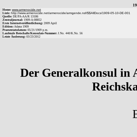
19
Home:
www.armenocide.net
Link:
http://www.armenocide.net/armenocide/armgende.nsf/$$AllDocs/1909-05-10-DE-001
Quelle:
DE
/
PA-AA
/
R 13186
Zentraljournal:
1909
-
A
-
08852
Erste Internetveröffentlichung:
2009 April
Edition:
Adana 1909
Praesentatsdatum:
05/21/1909
p.m.
Laufende Botschafts/Konsulats-Nummer:
J.No.
440
/
K.No.
56
Letzte Änderung:
03/23/2012
Der Generalkonsul in 
Reichska