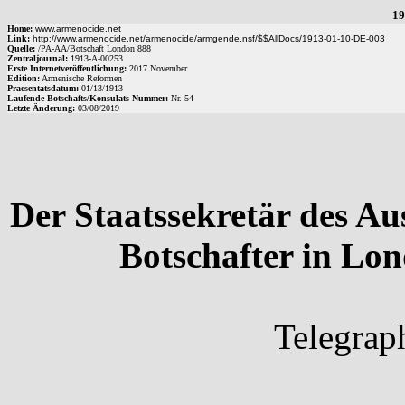
19
Home:
www.armenocide.net
Link:
http://www.armenocide.net/armenocide/armgende.nsf/$$AllDocs/1913-01-10-DE-003
Quelle:
/
PA-AA
/
Botschaft London 888
Zentraljournal:
1913
-
A
-
00253
Erste Internetveröffentlichung:
2017 November
Edition:
Armenische Reformen
Praesentatsdatum:
01/13/1913
Laufende Botschafts/Konsulats-Nummer:
Nr.
54
Letzte Änderung:
03/08/2019
Der Staatssekretär des A
Botschafter in Lo
Telegrap