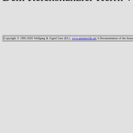
Copyright © 1995-2026 Wolfgang & Sigrid Gust (Ed.)
:
www.armenocide.net
A Documentation of the Armeni