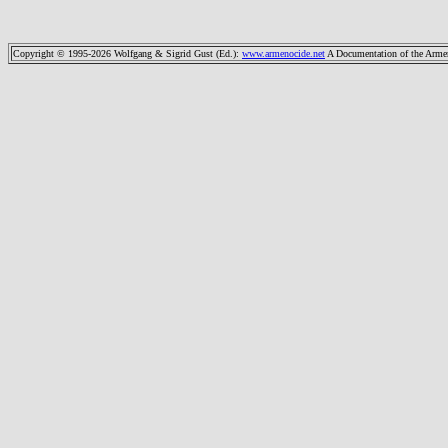
Copyright © 1995-2026 Wolfgang & Sigrid Gust (Ed.)
:
www.armenocide.net
A Documentation of the Armeni