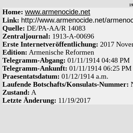
19
www.armenocide.net
Home:
http://www.armenocide.net/armeno
Link:
Quelle:
DE
/
PA-AA
/
R 14083
Zentraljournal:
1913
-
A
-
00696
Erste Internetveröffentlichung:
2017 Nove
Edition:
Armenische Reformen
Telegramm-Abgang
:
01/11/1914
04:48 PM
Telegramm-Ankunft:
01/11/1914
06:25 PM
Praesentatsdatum:
01/12/1914
a.m.
Laufende Botschafts/Konsulats-Nummer:
Zustand:
A
Letzte Änderung:
11/19/2017