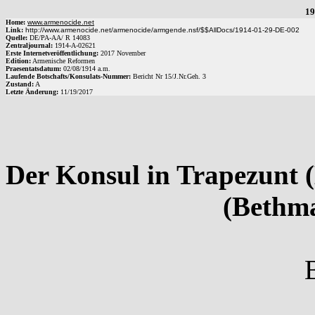
19
Home:
www.armenocide.net
Link:
http://www.armenocide.net/armenocide/armgende.nsf/$$AllDocs/1914-01-29-DE-002
Quelle:
DE
/
PA-AA
/
R 14083
Zentraljournal:
1914
-
A
-
02621
Erste Internetveröffentlichung:
2017 November
Edition:
Armenische Reformen
Praesentatsdatum:
02/08/1914
a.m.
Laufende Botschafts/Konsulats-Nummer:
Bericht Nr
15
/
J.Nr.Geh.
3
Zustand:
A
Letzte Änderung:
11/19/2017
Der Konsul in Trapezunt (
(Bethm