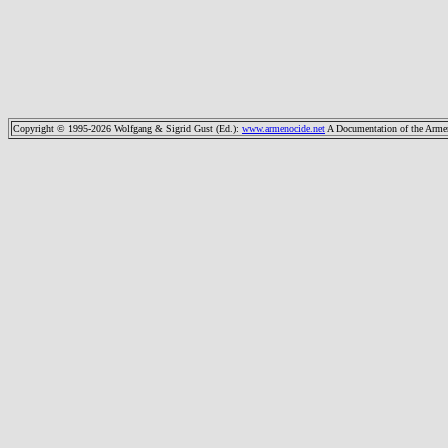
Copyright © 1995-2026 Wolfgang & Sigrid Gust (Ed.)
:
www.armenocide.net
A Documentation of the Armeni