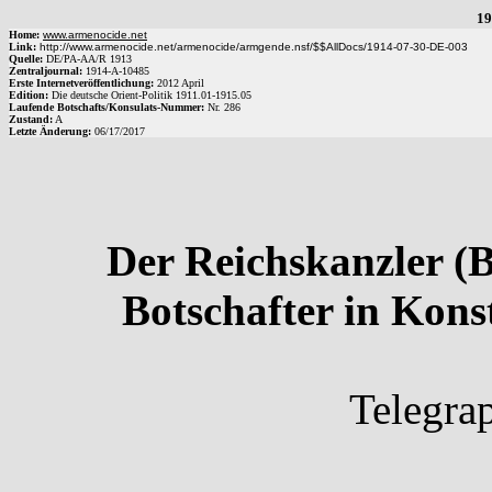
19
Home:
www.armenocide.net
Link:
http://www.armenocide.net/armenocide/armgende.nsf/$$AllDocs/1914-07-30-DE-003
Quelle:
DE
/
PA-AA
/
R 1913
Zentraljournal:
1914
-
A
-
10485
Erste Internetveröffentlichung:
2012 April
Edition:
Die deutsche Orient-Politik 1911.01-1915.05
Laufende Botschafts/Konsulats-Nummer:
Nr.
286
Zustand:
A
Letzte Änderung:
06/17/2017
Der Reichskanzler (
Botschafter in Kon
Telegra