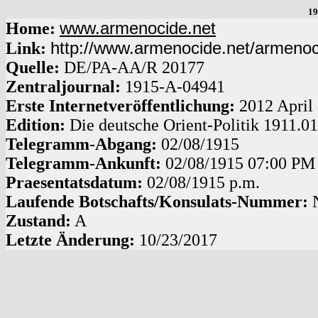
19
www.armenocide.net
Home:
http://www.armenocide.net/armeno
Link:
Quelle:
DE
/
PA-AA
/
R 20177
Zentraljournal:
1915
-
A
-
04941
Erste Internetveröffentlichung:
2012 April
Edition:
Die deutsche Orient-Politik 1911.0
Telegramm-Abgang
:
02/08/1915
Telegramm-Ankunft:
02/08/1915
07:00 PM
Praesentatsdatum:
02/08/1915
p.m.
Laufende Botschafts/Konsulats-Nummer:
Zustand:
A
Letzte Änderung:
10/23/2017