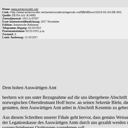
Home:
www.armenocide.net
Link:
http://www.armenocide.net/armenocide/armgende.nsf/$$AllDocs/1915-02-24-DE-001
Quelle:
DE
/
PA-AA
/
R14085
Zentraljournal:
1915
-
A
-
07057
Erste Internetveröffentlichung:
2017 November
Edition:
Armenische Reformen
Telegramm-Abgang
:
02/24/1915
Praesentatsdatum:
02/25/1915
p.m.
Zustand:
A
Letzte Änderung:
11/19/2017
Dem hohen Auswärtigen Amt
beehren wir uns unter Bezugnahme auf die uns übergebene Abschrift e
norwegischen Oberstleutnant Hoff bezw. an seinen Sekretär Blehr, die
gestatten, dem Auswärtigen Amt anbei in Abschrift Kenntnis zu gebe
Aus diesem Schreiben unserer Filiale geht hervor, dass gemäss Weisu
der Legationskasse des Auswärtigen Amts durch uns gezahlt werden u
vorgeschriebenen Quittungen vornehmen soll.