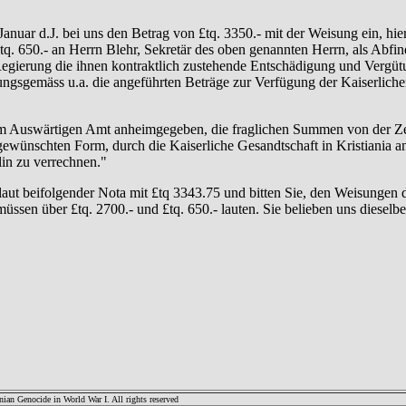
Januar d.J. bei uns den Betrag von £tq. 3350.- mit der Weisung ein, hie
d £tq. 650.- an Herrn Blehr, Sekretär des oben genannten Herrn, als A
 Regierung die ihnen kontraktlich zustehende Entschädigung und Vergüt
ngsgemäss u.a. die angeführten Beträge zur Verfügung der Kaiserlichen 
em Auswärtigen Amt anheimgegeben, die fraglichen Summen von der Ze
gewünschten Form, durch die Kaiserliche Gesandtschaft in Kristiania an
lin zu verrechnen."
aut beifolgender Nota mit £tq 3343.75 und bitten Sie, den Weisungen 
sen über £tq. 2700.- und £tq. 650.- lauten. Sie belieben uns diesel
an Genocide in World War I. All rights reserved