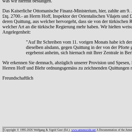
was wir hiermit bestätigen.
Das Kaiserliche Ottomanische Finanz-Ministerium, hier, zahlte am 9. 
£tq. 2700.- an Herrn Hoff, Inspektor der Orientalischen Vilajets un
deren Quittung, aus welcher hervorgeht, dass sie von der türkischen
welcher Art an die türkische Regierung mehr haben. Wir hielten weisu
Angelegenheit:
"Auf Ihr Schreiben vom 11. vorigen Monats habe ich d
dieselben alsdann, gegen Quittung in der von der Pforte 
ergebenst anheim, sich hiernach mit Ihrer Zentrale in Ber
Wir erkennen Sie demnach, abzüglich unserer Provision und Spesen, l
Herren Hoff und Blehr ordnungsgemäss zu zeichnenden Quittungen müs
Freundschaftlich
Copyright © 1995-2026 Wolfgang & Sigrid Gust (Ed.)
:
www.armenocide.net
A Documentation of the Armeni