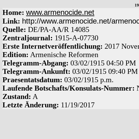
19
www.armenocide.net
Home:
http://www.armenocide.net/armeno
Link:
Quelle:
DE
/
PA-AA
/
R 14085
Zentraljournal:
1915
-
A
-
07730
Erste Internetveröffentlichung:
2017 Nove
Edition:
Armenische Reformen
Telegramm-Abgang
:
03/02/1915
04:50 PM
Telegramm-Ankunft:
03/02/1915
09:40 PM
Praesentatsdatum:
03/02/1915
p.m.
Laufende Botschafts/Konsulats-Nummer:
Zustand:
A
Letzte Änderung:
11/19/2017