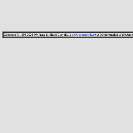
Copyright © 1995-2026 Wolfgang & Sigrid Gust (Ed.)
:
www.armenocide.net
A Documentation of the Armeni