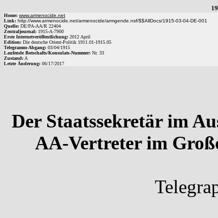
19
Home:
www.armenocide.net
Link:
http://www.armenocide.net/armenocide/armgende.nsf/$$AllDocs/1915-03-04-DE-001
Quelle:
DE
/
PA-AA
/
R 22404
Zentraljournal:
1915
-
A
-
7900
Erste Internetveröffentlichung:
2012 April
Edition:
Die deutsche Orient-Politik 1911.01-1915.05
Telegramm-Abgang
:
03/04/1915
Laufende Botschafts/Konsulats-Nummer:
Nr.
33
Zustand:
A
Letzte Änderung:
06/17/2017
Der Staatssekretär im A
AA-Vertreter im Große
Telegra