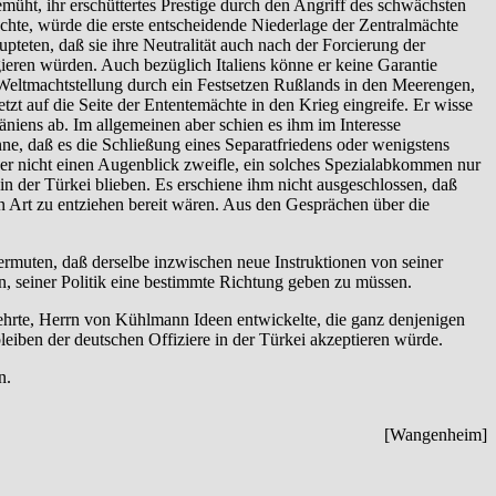
müht, ihr erschüttertes Prestige durch den Angriff des schwächsten
chte, würde die erste entscheidende Niederlage der Zentralmächte
pteten, daß sie ihre Neutralität auch nach der Forcierung der
eren würden. Auch bezüglich Italiens könne er keine Garantie
n Weltmachtstellung durch ein Festsetzen Rußlands in den Meerengen,
zt auf die Seite der Ententemächte in den Krieg eingreife. Er wisse
niens ab. Im allgemeinen aber schien es ihm im Interesse
nne, daß es die Schließung eines Separatfriedens oder wenigstens
 er nicht einen Augenblick zweifle, ein solches Spezialabkommen nur
n der Türkei blieben. Es erschiene ihm nicht ausgeschlossen, daß
 Art zu entziehen bereit wären. Aus den Gesprächen über die
ermuten, daß derselbe inzwischen neue Instruktionen von seiner
n, seiner Politik eine bestimmte Richtung geben zu müssen.
kkehrte, Herrn von Kühlmann Ideen entwickelte, die ganz denjenigen
leiben der deutschen Offiziere in der Türkei akzeptieren würde.
n.
[Wangenheim]