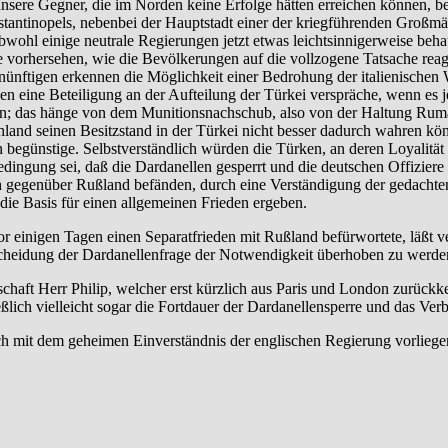
unsere Gegner, die im Norden keine Erfolge hätten erreichen können, be
tantinopels, nebenbei der Hauptstadt einer der kriegführenden Großmä
wohl einige neutrale Regierungen jetzt etwas leichtsinnigerweise behau
vorhersehen, wie die Bevölkerungen auf die vollzogene Tatsache reagi
ernünftigen erkennen die Möglichkeit einer Bedrohung der italienische
n eine Beteiligung an der Aufteilung der Türkei verspräche, wenn es jet
ten; das hänge von dem Munitionsnachschub, also von der Haltung Rumä
chland seinen Besitzstand in der Türkei nicht besser dadurch wahren kö
 begünstige. Selbstverständlich würden die Türken, an deren Loyalität
ngung sei, daß die Dardanellen gesperrt und die deutschen Offiziere i
ch gegenüber Rußland befänden, durch eine Verständigung der gedachten
 die Basis für einen allgemeinen Frieden ergeben.
r einigen Tagen einen Separatfrieden mit Rußland befürwortete, läßt v
usscheidung der Dardanellenfrage der Notwendigkeit überhoben zu werde
tschaft Herr Philip, welcher erst kürzlich aus Paris und London zurüc
lich vielleicht sogar die Fortdauer der Dardanellensperre und das Verb
ch mit dem geheimen Einverständnis der englischen Regierung vorliege