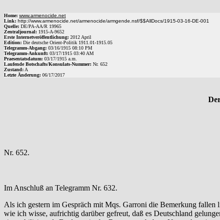
Home:
www.armenocide.net
Link:
http://www.armenocide.net/armenocide/armgende.nsf/$$AllDocs/1915-03-16-DE-001
Quelle:
DE
/
PA-AA
/
R 19965
Zentraljournal:
1915
-
A
-
9652
Erste Internetveröffentlichung:
2012 April
Edition:
Die deutsche Orient-Politik 1911.01-1915.05
Telegramm-Abgang
:
03/16/1915
08:10 PM
Telegramm-Ankunft:
03/17/1915
03:40 AM
Praesentatsdatum:
03/17/1915
a.m.
Laufende Botschafts/Konsulats-Nummer:
Nr.
652
Zustand:
A
Letzte Änderung:
06/17/2017
Der
Nr. 652.
Im Anschluß an Telegramm Nr. 632.
Als ich gestern im Gespräch mit Mqs. Garroni die Bemerkung fallen l
wie ich wisse, aufrichtig darüber gefreut, daß es Deutschland gelunge