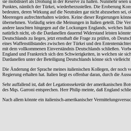
sie mobilisiert als Drohung in der Reserve zu halten. Nunmehr seien 
Punktes, nämlich der Türkei, wiederherzustellen. Die Eroberung Kons
bedeuten, deren Wirkung auf die Neutralen gar nicht abzusehen sei, ob
Meerengen aufrechterhalten würden. Keine dieser Regierungen könne 
übernehmen. Vorläufig seien die Meinungen in Italien geteilt. Die V
andere lauschten hingegen auf die Lockungen Englands, welches Italie
natürlich nicht, ob die Dardanellen dauernd Widerstand leisten könn
Deutschlands zu liegen, jetzt ernsthaft die Frage zu prüfen, ob Deuts
eines Waffenstillstandes zwischen der Türkei und den Ententemächten
mit dem vollkommenen Einverständnis Deutschlands schließen. Vorbedi
England und Frankreich sich den Schwierigkeiten, in welchen sie si
Dardanellen unter der Beteiligung Deutschlands könne sich vielleicht
Die Änderung der Sprache meines italienischen Kollegen, der noch vo
Regierung erhalten hat. Italien liegt es offenbar daran, durch die A
Sehr auffallend ist, daß der Legationssekretär der amerikanischen Bo
des Mqs. Garroni entsprechen. Herr Philip meinte, daß England schließ
Nach allem könnte ein italienisch-amerikanischer Vermittelungsversu