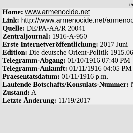
19
www.armenocide.net
Home:
http://www.armenocide.net/armeno
Link:
Quelle:
DE
/
PA-AA
/
R 20041
Zentraljournal:
1916
-
A
-
950
Erste Internetveröffentlichung:
2017 Juni
Edition:
Die deutsche Orient-Politik 1915.0
Telegramm-Abgang
:
01/10/1916
07:40 PM
Telegramm-Ankunft:
01/11/1916
04:05 PM
Praesentatsdatum:
01/11/1916
p.m.
Laufende Botschafts/Konsulats-Nummer:
Zustand:
A
Letzte Änderung:
11/19/2017