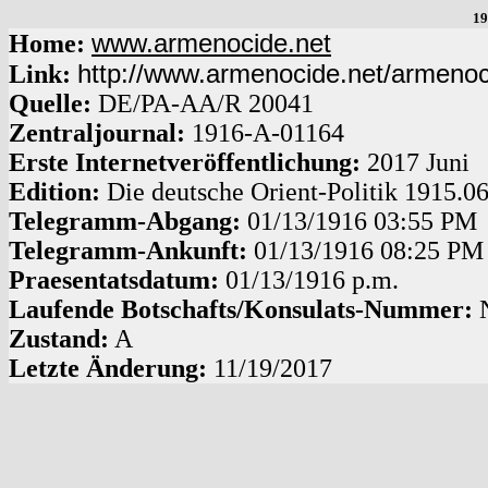
19
www.armenocide.net
Home:
http://www.armenocide.net/armeno
Link:
Quelle:
DE
/
PA-AA
/
R 20041
Zentraljournal:
1916
-
A
-
01164
Erste Internetveröffentlichung:
2017 Juni
Edition:
Die deutsche Orient-Politik 1915.0
Telegramm-Abgang
:
01/13/1916
03:55 PM
Telegramm-Ankunft:
01/13/1916
08:25 PM
Praesentatsdatum:
01/13/1916
p.m.
Laufende Botschafts/Konsulats-Nummer:
Zustand:
A
Letzte Änderung:
11/19/2017