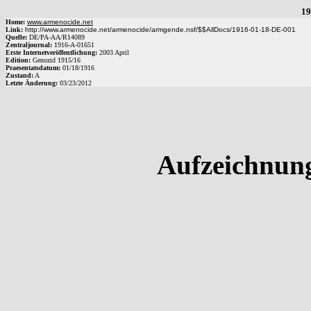
19
Home:
www.armenocide.net
Link:
http://www.armenocide.net/armenocide/armgende.nsf/$$AllDocs/1916-01-18-DE-001
Quelle:
DE
/
PA-AA
/
R14089
Zentraljournal:
1916
-
A
-
01651
Erste Internetveröffentlichung:
2003 April
Edition:
Genozid 1915/16
Praesentatsdatum:
01/18/1916
Zustand:
A
Letzte Änderung:
03/23/2012
Aufzeichnun