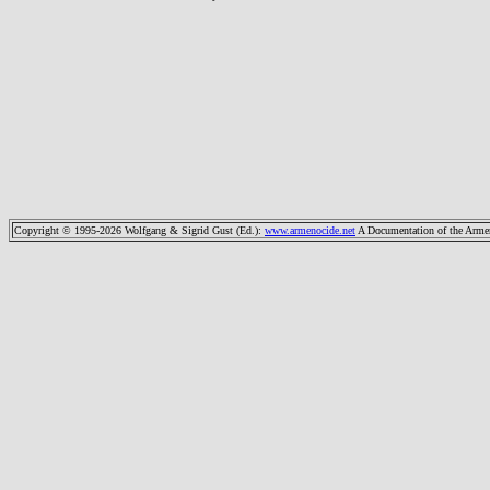
Copyright © 1995-2026 Wolfgang & Sigrid Gust (Ed.)
:
www.armenocide.net
A Documentation of the Armeni