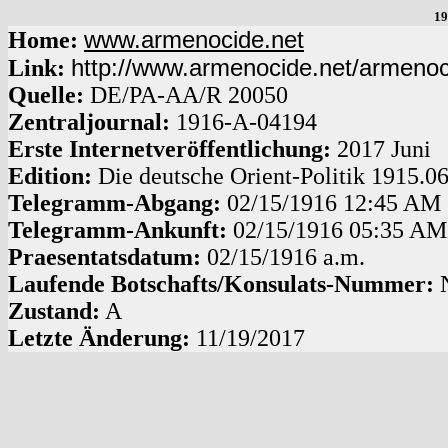
19
www.armenocide.net
Home:
http://www.armenocide.net/armeno
Link:
Quelle:
DE
/
PA-AA
/
R 20050
Zentraljournal:
1916
-
A
-
04194
Erste Internetveröffentlichung:
2017 Juni
Edition:
Die deutsche Orient-Politik 1915.0
Telegramm-Abgang
:
02/15/1916
12:45 AM
Telegramm-Ankunft:
02/15/1916
05:35 AM
Praesentatsdatum:
02/15/1916
a.m.
Laufende Botschafts/Konsulats-Nummer:
Zustand:
A
Letzte Änderung:
11/19/2017