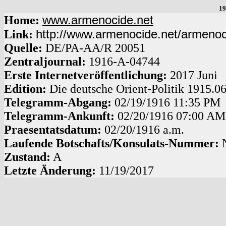
19
www.armenocide.net
Home:
http://www.armenocide.net/armeno
Link:
Quelle:
DE
/
PA-AA
/
R 20051
Zentraljournal:
1916
-
A
-
04744
Erste Internetveröffentlichung:
2017 Juni
Edition:
Die deutsche Orient-Politik 1915.0
Telegramm-Abgang
:
02/19/1916
11:35 PM
Telegramm-Ankunft:
02/20/1916
07:00 AM
Praesentatsdatum:
02/20/1916
a.m.
Laufende Botschafts/Konsulats-Nummer:
Zustand:
A
Letzte Änderung:
11/19/2017