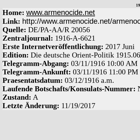
19
www.armenocide.net
Home:
http://www.armenocide.net/armeno
Link:
Quelle:
DE
/
PA-AA
/
R 20056
Zentraljournal:
1916
-
A
-
6621
Erste Internetveröffentlichung:
2017 Juni
Edition:
Die deutsche Orient-Politik 1915.0
Telegramm-Abgang
:
03/11/1916
10:00 AM
Telegramm-Ankunft:
03/11/1916
11:00 PM
Praesentatsdatum:
03/12/1916
a.m.
Laufende Botschafts/Konsulats-Nummer:
Zustand:
A
Letzte Änderung:
11/19/2017