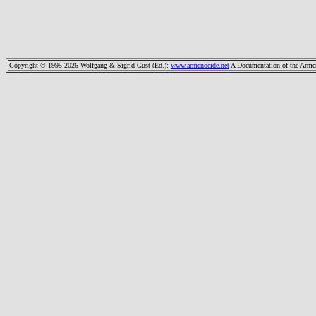
Copyright © 1995-2026 Wolfgang & Sigrid Gust (Ed.)
:
www.armenocide.net
A Documentation of the Armeni