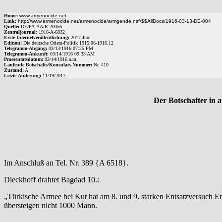
Home:
www.armenocide.net
Link:
http://www.armenocide.net/armenocide/armgende.nsf/$$AllDocs/1916-03-13-DE-004
Quelle:
DE
/
PA-AA
/
R 20056
Zentraljournal:
1916
-
A
-
6832
Erste Internetveröffentlichung:
2017 Juni
Edition:
Die deutsche Orient-Politik 1915.06-1916.12
Telegramm-Abgang
:
03/13/1916
07:25 PM
Telegramm-Ankunft:
03/14/1916
09:33 AM
Praesentatsdatum:
03/14/1916
a.m.
Laufende Botschafts/Konsulats-Nummer:
Nr.
410
Zustand:
A
Letzte Änderung:
11/19/2017
Der Botschafter in 
Im Anschluß an Tel. Nr. 389 {A 6518}.
Dieckhoff drahtet Bagdad 10.:
„Türkische Armee bei Kut hat am 8. und 9. starken Entsatzversuch 
übersteigen nicht 1000 Mann.