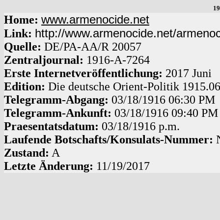
19
www.armenocide.net
Home:
http://www.armenocide.net/armeno
Link:
Quelle:
DE
/
PA-AA
/
R 20057
Zentraljournal:
1916
-
A
-
7264
Erste Internetveröffentlichung:
2017 Juni
Edition:
Die deutsche Orient-Politik 1915.0
Telegramm-Abgang
:
03/18/1916
06:30 PM
Telegramm-Ankunft:
03/18/1916
09:40 PM
Praesentatsdatum:
03/18/1916
p.m.
Laufende Botschafts/Konsulats-Nummer:
Zustand:
A
Letzte Änderung:
11/19/2017