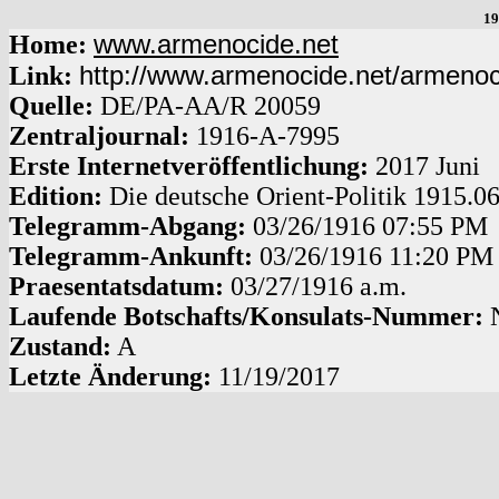
19
www.armenocide.net
Home:
http://www.armenocide.net/armeno
Link:
Quelle:
DE
/
PA-AA
/
R 20059
Zentraljournal:
1916
-
A
-
7995
Erste Internetveröffentlichung:
2017 Juni
Edition:
Die deutsche Orient-Politik 1915.0
Telegramm-Abgang
:
03/26/1916
07:55 PM
Telegramm-Ankunft:
03/26/1916
11:20 PM
Praesentatsdatum:
03/27/1916
a.m.
Laufende Botschafts/Konsulats-Nummer:
Zustand:
A
Letzte Änderung:
11/19/2017