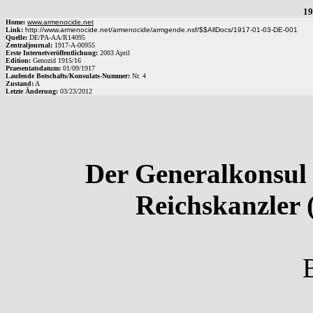
19
Home:
www.armenocide.net
Link:
http://www.armenocide.net/armenocide/armgende.nsf/$$AllDocs/1917-01-03-DE-001
Quelle:
DE
/
PA-AA
/
R14095
Zentraljournal:
1917
-
A
-
00955
Erste Internetveröffentlichung:
2003 April
Edition:
Genozid 1915/16
Praesentatsdatum:
01/09/1917
Laufende Botschafts/Konsulats-Nummer:
Nr.
4
Zustand:
A
Letzte Änderung:
03/23/2012
Der Generalkonsul 
Reichskanzler