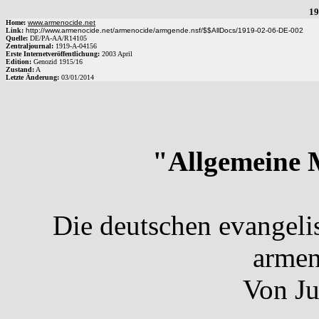
19
Home:
www.armenocide.net
Link:
http://www.armenocide.net/armenocide/armgende.nsf/$$AllDocs/1919-02-06-DE-002
Quelle:
DE
/
PA-AA
/
R14105
Zentraljournal:
1919
-
A
-
04156
Erste Internetveröffentlichung:
2003 April
Edition:
Genozid 1915/16
Zustand:
A
Letzte Änderung:
03/01/2014
"Allgemeine M
Die deutschen evangeli
armen
Von Ju